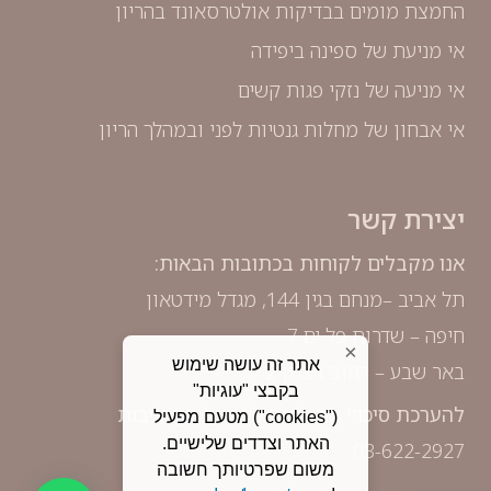
החמצת מומים בבדיקות אולטרסאונד בהריון
אי מניעת של ספינה ביפידה
אי מניעה של נזקי פגות קשים
אי אבחון של מחלות גנטיות לפני ובמהלך הריון
יצירת קשר
אנו מקבלים לקוחות בכתובות הבאות:
תל אביב –מנחם בגין 144, מגדל מידטאון
חיפה – שדרות פל ים 7
×
אתר זה עושה שימוש
באר שבע – רחוב ויצמן 2
בקבצי "עוגיות"
להערכת סיכויי ההצלחה ללא כל התחייבות
("cookies") מטעם מפעיל
האתר וצדדים שלישיים.
03-622-2927
משום שפרטיותך חשובה