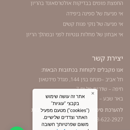
החמצת מומים בבדיקות אולטרסאונד בהריון
אי מניעת של ספינה ביפידה
אי מניעה של נזקי פגות קשים
אי אבחון של מחלות גנטיות לפני ובמהלך הריון
יצירת קשר
אנו מקבלים לקוחות בכתובות הבאות:
תל אביב –מנחם בגין 144, מגדל מידטאון
חיפה – שדרות פל ים 7
×
אתר זה עושה שימוש
באר שבע – רחוב ויצמן 2
בקבצי "עוגיות"
להערכת סיכויי ההצלחה ללא כל התחייבות
("cookies") מטעם מפעיל
האתר וצדדים שלישיים.
03-622-2927
משום שפרטיותך חשובה