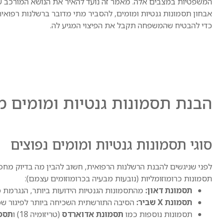
המשפטיות במצבים אלה. מאמר זה נועד להאיר את הנושא המורכב של
אבחון תסמונות גנטיות ומומים, להסביר מתי מדובר ברשלנות רפואית
כדי להבטיח שהמשפחה תקבל את הפיצוי המגיע לה.
הבנת תסמונות גנטיות ומומים מ
סוגי תסמונות גנטיות ומומים נפוצים
לפני שניגשים להבנת הרשלנות הרפואית, חשוב להבין מה בדיוק מחפ
תסמונות כרומוזומליות (נובעות מבעיה בכרומוזומים עצמם):
תסמונת דאון:
מהתסמונות הגנטיות הידועות ביותר, הנגרמת מעו
תסמונת X שביר:
הסיבה התורשתית השכיחה ביותר לפיגור שכלי, והיא נובע
תסמונות נוספות כמו
תסמונת אדוארדס
(טריזומיה 18) ו
תסמ