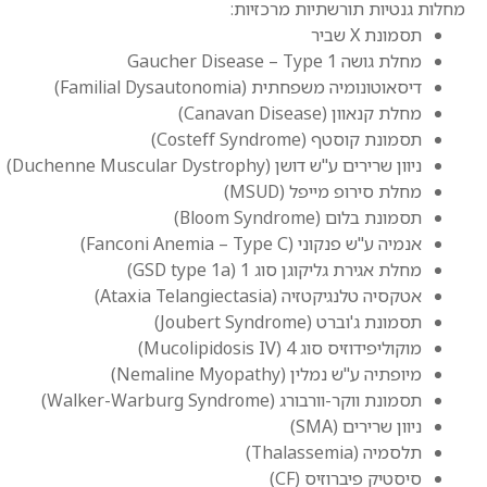
מחלות גנטיות תורשתיות מרכזיות:
תסמונת X שביר
מחלת גושה Gaucher Disease – Type 1
דיסאוטונומיה משפחתית (Familial Dysautonomia)
מחלת קנאוון (Canavan Disease)
תסמונת קוסטף (Costeff Syndrome)
ניוון שרירים ע"ש דושן (Duchenne Muscular Dystrophy)
מחלת סירופ מייפל (MSUD)
תסמונת בלום (Bloom Syndrome)
אנמיה ע"ש פנקוני (Fanconi Anemia – Type C)
מחלת אגירת גליקוגן סוג 1 (GSD type 1a)
אטקסיה טלנגיקטזיה (Ataxia Telangiectasia)
תסמונת ג'וברט (Joubert Syndrome)
מוקוליפידוזיס סוג 4 (Mucolipidosis IV)
מיופתיה ע"ש נמלין (Nemaline Myopathy)
תסמונת ווקר-וורבורג (Walker-Warburg Syndrome)
ניוון שרירים (SMA)
תלסמיה (Thalassemia)
סיסטיק פיברוזיס (CF)