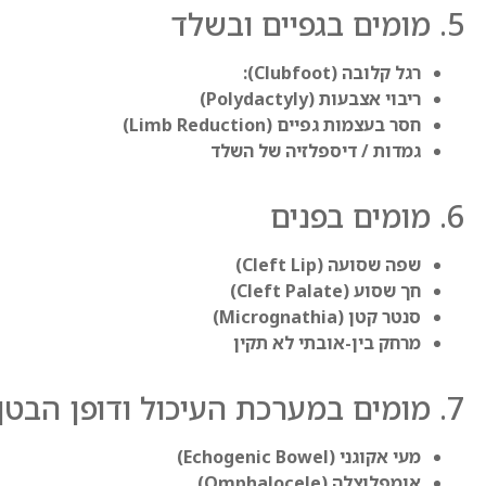
5. מומים בגפיים ובשלד
רגל קלובה (Clubfoot):
ריבוי אצבעות (Polydactyly)
חסר בעצמות גפיים (Limb Reduction)
גמדות / דיספלזיה של השלד
6. מומים בפנים
שפה שסועה (Cleft Lip)
חך שסוע (Cleft Palate)
סנטר קטן (Micrognathia)
מרחק בין-אובתי לא תקין
7. מומים במערכת העיכול ודופן הבטן
מעי אקוגני (Echogenic Bowel)
אומפלוצלה (Omphalocele)