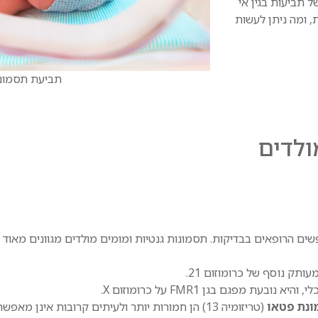
 תביעות בגין אי
, ומה ניתן לעשות
תביעת תסמונת
ולדים
שים הרופאים בבדיקות. תסמונות גנטיות ומומים מולדים מגוונים מאוד
תק נוסף של כרומוזום 21.
ת מפגם בגן FMR1 על כרומוזום X.
ונת פטאו
(טריזומיה 13) הן חמורות יותר ולעיתים קרובות אינן מאפשרות הישרדות ארוכת טווח.