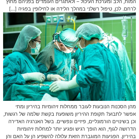
המוח, הלב ומערכת העיכול – ולאתגרים העומדים בפניהם מחוץ
לרחם. לכן, טיפול רשלני במהלך הלידה או לחילופין בפגיה […]
מהן הסכנות הנובעות לעובר ממחלות זיהומיות בהיריון ומתי
אפשר לתבוע? תקופת ההיריון משופעת בקשת שלמה של רגשות,
וכן בשינויים הורמונליים, פיזיים ונפשיים. בשל האנרגיה האדירה
הדרושה לגוף, הוא הופך רגיש ופגיע יותר למחלות זיהומיות
בהיריון. הפגיעות המוגברת הזאת עלולה להשפיע הן על האם והן